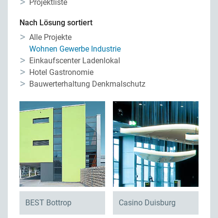
Projektliste
Impressum
Ansprechpartner
Nach Lösung sortiert
Datenschutz
Qualitätsmanagement
Alle Projekte
Wohnen Gewerbe Industrie
Sitemap
Netzwerk Bau
Einkaufscenter Ladenlokal
Downloads
Hotel Gastronomie
Karriere
Bauwerterhaltung Denkmalschutz
BEST Bottrop
Casino Duisburg